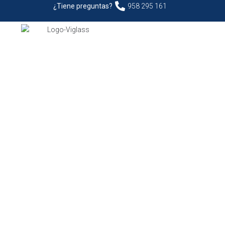
¿Tiene preguntas?
958 295 161