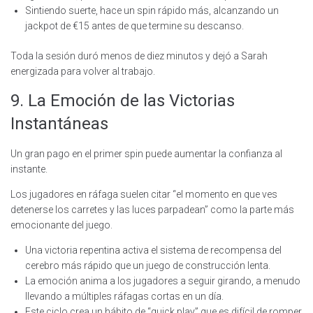
Sintiendo suerte, hace un spin rápido más, alcanzando un
jackpot de €15 antes de que termine su descanso.
Toda la sesión duró menos de diez minutos y dejó a Sarah
energizada para volver al trabajo.
9. La Emoción de las Victorias
Instantáneas
Un gran pago en el primer spin puede aumentar la confianza al
instante.
Los jugadores en ráfaga suelen citar “el momento en que ves
detenerse los carretes y las luces parpadean” como la parte más
emocionante del juego.
Una victoria repentina activa el sistema de recompensa del
cerebro más rápido que un juego de construcción lenta.
La emoción anima a los jugadores a seguir girando, a menudo
llevando a múltiples ráfagas cortas en un día.
Este ciclo crea un hábito de “quick play” que es difícil de romper