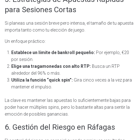
para Sesiones Cortas
Si planeas una sesión breve pero intensa, el tamaño de tu apuesta
importa tanto como tu elección de juego.
Un enfoque práctico:
Establece un límite de bankroll pequeño:
Por ejemplo, €20
por sesión.
Elige una tragamonedas con alto RTP:
Busca un RTP
alrededor del 96% o más.
Utiliza la función “quick spin”:
Gira cinco veces a la vez para
mantener el impulso.
La clave es mantener las apuestas lo suficientemente bajas para
poder hacer múltiples spins, pero lo bastante altas para sentir la
emoción de posibles ganancias.
6. Gestión del Riesgo en Ráfagas