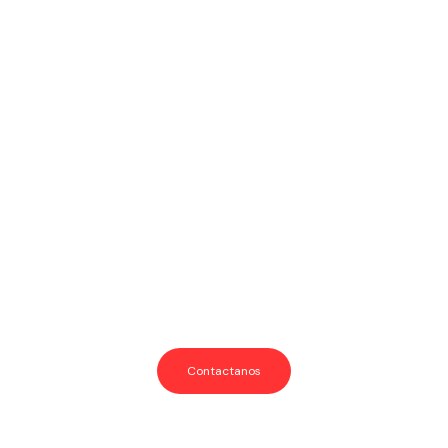
Contactanos