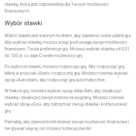
stawkę, która jest odpowiednia dla Twoich możliwości
finansowych.
Wybór stawki
Wybór stawki jest ważnym krokiem, aby zapewnić sobie udane gry.
Aby wybrać stawkę, musisz wziąć pod uwagę swoje możliwości
finansowe i Twoje preferencje gry. Możesz wybrać stawkę od 0,01
do 100 zł, co daje Ci wiele możliwości gry.
Po wyborze stawki, możesz rozpocząć grę. Aby rozpocząć grę,
kliknij w przycisk «Start» i rozpocznij grę. Możesz również wybrać
opcję «Autostart», aby rozpocząć grę automatycznie.
W trakcie gry, możesz wybrać opcję «Max Bet», aby zwiększyć
stawkę i zwiększyć swoje szanse na wygraną. Możesz również
wybrać opcję «Gry», aby zatrzymać swoją stawkę i kontynuować
grę.
Pamiętaj, aby zawsze kontrolować swoje możliwości finansowe i
nie grywać więcej, niż możesz sobie pozwolić.