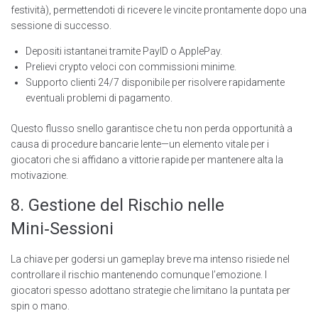
festività), permettendoti di ricevere le vincite prontamente dopo una
sessione di successo.
Depositi istantanei tramite PayID o ApplePay.
Prelievi crypto veloci con commissioni minime.
Supporto clienti 24/7 disponibile per risolvere rapidamente
eventuali problemi di pagamento.
Questo flusso snello garantisce che tu non perda opportunità a
causa di procedure bancarie lente—un elemento vitale per i
giocatori che si affidano a vittorie rapide per mantenere alta la
motivazione.
8. Gestione del Rischio nelle
Mini‑Sessioni
La chiave per godersi un gameplay breve ma intenso risiede nel
controllare il rischio mantenendo comunque l’emozione. I
giocatori spesso adottano strategie che limitano la puntata per
spin o mano.