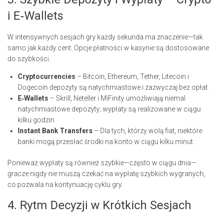
i E‑Wallets
W intensywnych sesjach gry każdy sekunda ma znaczenie—tak
samo jak każdy cent. Opcje płatności w kasynie są dostosowane
do szybkości.
Cryptocurrencies
– Bitcoin, Ethereum, Tether, Litecoin i
Dogecoin depozyty są natychmiastowe i zazwyczaj bez opłat.
E‑Wallets
– Skrill, Neteller i MiFinity umożliwiają niemal
natychmiastowe depozyty; wypłaty są realizowane w ciągu
kilku godzin.
Instant Bank Transfers
– Dla tych, którzy wolą fiat, niektóre
banki mogą przesłać środki na konto w ciągu kilku minut.
Ponieważ wypłaty są również szybkie—często w ciągu dnia—
gracze nigdy nie muszą czekać na wypłatę szybkich wygranych,
co pozwala na kontynuację cyklu gry.
4. Rytm Decyzji w Krótkich Sesjach