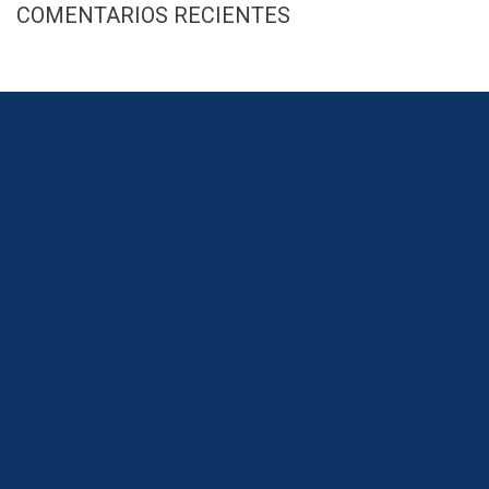
COMENTARIOS RECIENTES