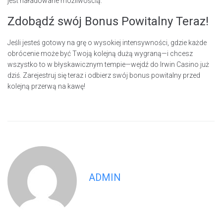
jest naładowane możliwością.
Zdobądź swój Bonus Powitalny Teraz!
Jeśli jesteś gotowy na grę o wysokiej intensywności, gdzie każde
obrócenie może być Twoją kolejną dużą wygraną—i chcesz
wszystko to w błyskawicznym tempie—wejdź do Irwin Casino już
dziś. Zarejestruj się teraz i odbierz swój bonus powitalny przed
kolejną przerwą na kawę!
ADMIN