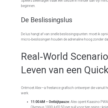
Spelers beëindigen vaak een sessie in minder dan vijf min
beginnen.
De Beslissingslus
De lus hangt af van snelle beslissingspunten: moet ik opn
micro‑beslissingen houden de adrenaline hoog zonder dat
Real‑World Scenario’
Leven van een Quick
Ontmoet Alex—a freelance grafisch ontwerper die vanuit h
werk.
11:00 AM – Ontbijtpauze:
Alex opent Kaasino PWA op
Olympus 1000 à €0.50 per pull voor tien spins—krijg