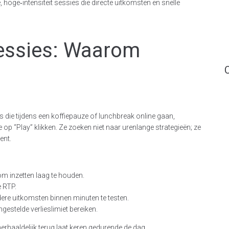
 hoge‑intensiteit sessies die directe uitkomsten en snelle
Sessies: Waarom
s die tijdens een koffiepauze of lunchbreak online gaan,
op “Play” klikken. Ze zoeken niet naar urenlange strategieën; ze
ent.
om inzetten laag te houden.
e RTP.
re uitkomsten binnen minuten te testen.
estelde verlieslimiet bereiken.
erhaaldelijk terug laat keren gedurende de dag.