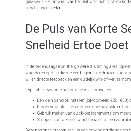
gebouwd. Het ontwerp van het platform richt zich op korte,
uitbetalingen bieden.
De Puls van Korte 
Snelheid Ertoe Doet
In de hedendaagse on‑the‑go wereld is timing alles. Speler
waarderen spellen die meteen beginnen te draaien zodra ze 
willen directe feedback en een duidelijk win‑of‑verliesmom
Typische gewoonte bij korte‑sessies omvatten:
Een klein bankroll instellen (bijvoorbeeld €20–€50) 
Kiezen voor slot titels met een snel paytable en hog
Gebruik maken van quick‑bet increments om meerde
Stoppen zodra ze een winst behalen of een vooraf ing
Deze patronen creëren een lus van opwinding die spelers h