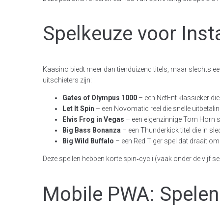
Spelkeuze voor Insta
Kaasino biedt meer dan tienduizend titels, maar slechts ee
uitschieters zijn:
Gates of Olympus 1000
– een NetEnt klassieker die 
Let It Spin
– een Novomatic reel die snelle uitbetaling
Elvis Frog in Vegas
– een eigenzinnige Tom Horn sl
Big Bass Bonanza
– een Thunderkick titel die in sl
Big Wild Buffalo
– een Red Tiger spel dat draait om
Deze spellen hebben korte spin‑cycli (vaak onder de vijf s
Mobile PWA: Spele