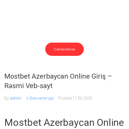
Contactanos
Mostbet Azerbaycan Online Giriş –
Rəsmi Veb-sayt
By
admin
In
Без категорії
Posted
11.06.2026
Mostbet Azerbaycan Online