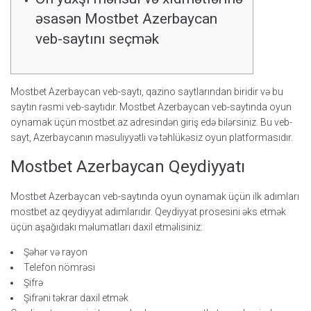
əsasən Mostbet Azerbaycan
veb-saytını seçmək
Mostbet Azerbaycan veb-saytı, qazino saytlarından biridir və bu
saytın rəsmi veb-saytıdır. Mostbet Azerbaycan veb-saytında oyun
oynamak üçün mostbet.az adresindən giriş edə bilərsiniz. Bu veb-
sayt, Azerbaycanın məsuliyyətli və təhlükəsiz oyun platformasıdır.
Mostbet Azerbaycan Qeydiyyatı
Mostbet Azerbaycan veb-saytında oyun oynamak üçün ilk adımları
mostbet az qeydiyyat adımlarıdır. Qeydiyyat prosesini əks etmək
üçün aşağıdakı məlumatları daxil etməlisiniz:
Şəhər və rayon
Telefon nömrəsi
Şifrə
Şifrəni təkrar daxil etmək