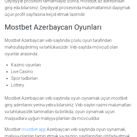
Qeydiyyat prosesini tamamlayıb sonra, mostbet.az adresindən
giriş edə bilərsiniz. Qeydiyyat prosesində məlumatlarınizi dəyişmək
üçün profil sayfasına keçid etmək lazımdır.
Mostbet Azerbaycan Oyunları
Mostbet Azerbaycan veb-saytında çoxlu oyun tərəfindən
məhsullaşdırılmış və təhlükəsizdir. Veb-saytda mövcud olan
oyunlar arasında:
Kazino oyunları
Live Casino
Spor tədbirləri
Lottery
Mostbet Azerbaycan veb-saytında oyun oynamak üçün mostbet
giriş adımlarını yerinə yetirə bilərsiniz. Veb-saytın rəsmi məlumatları
və təhlükəsizlik təminatları ilə birlikdə, oyun oynamak üçün
məqsədlərə uyğun maliyyə planları da mövcuddur.
Mostbet
mostbet app
Azerbaycan veb-saytında oyun oynamak,
maliyyə planları təmin etmək və qazino saytlarından istifadə etmək