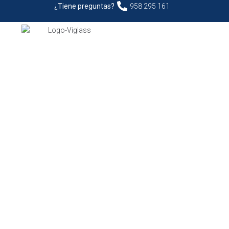
¿Tiene preguntas?
958 295 161