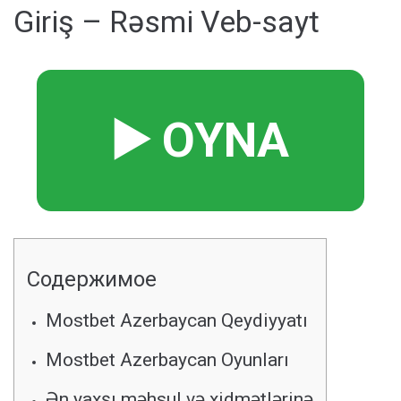
Giriş – Rəsmi Veb-sayt
▶️ OYNA
Содержимое
Mostbet Azerbaycan Qeydiyyatı
Mostbet Azerbaycan Oyunları
Ən yaxşı məhsul və xidmətlərinə