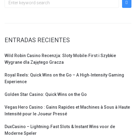
ENTRADAS RECIENTES
Wild Robin Casino Recenzja: Sloty Mobile‑First i Szybkie
Wygrane dla Zajętego Gracza
Royal Reels: Quick Wins on the Go – A High‑Intensity Gaming
Experience
Golden Star Casino: Quick Wins on the Go
Vegas Hero Casino : Gains Rapides et Machines à Sous à Haute
Intensité pour le Joueur Pressé
DuxCasino – Lightning‑Fast Slots & Instant Wins voor de
Moderne Speler