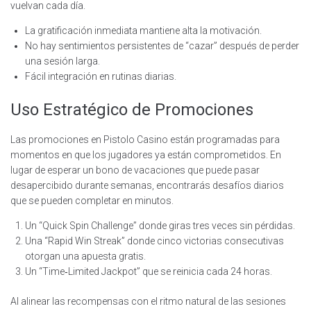
vuelvan cada día.
La gratificación inmediata mantiene alta la motivación.
No hay sentimientos persistentes de “cazar” después de perder
una sesión larga.
Fácil integración en rutinas diarias.
Uso Estratégico de Promociones
Las promociones en Pistolo Casino están programadas para
momentos en que los jugadores ya están comprometidos. En
lugar de esperar un bono de vacaciones que puede pasar
desapercibido durante semanas, encontrarás desafíos diarios
que se pueden completar en minutos.
Un “Quick Spin Challenge” donde giras tres veces sin pérdidas.
Una “Rapid Win Streak” donde cinco victorias consecutivas
otorgan una apuesta gratis.
Un “Time‑Limited Jackpot” que se reinicia cada 24 horas.
Al alinear las recompensas con el ritmo natural de las sesiones