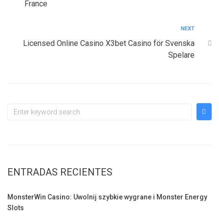
France
NEXT
Licensed Online Casino X3bet Casino för Svenska
Spelare
ENTRADAS RECIENTES
MonsterWin Casino: Uwolnij szybkie wygrane i Monster Energy
Slots