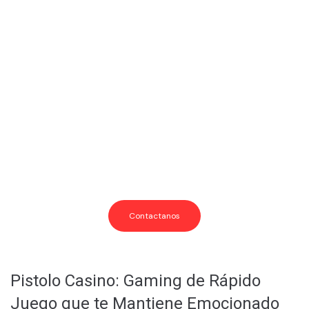
Contactanos
Pistolo Casino: Gaming de Rápido
Juego que te Mantiene Emocionado