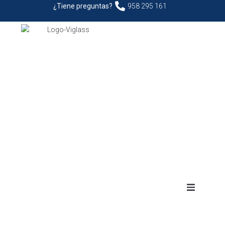
¿Tiene preguntas?
958 295 161