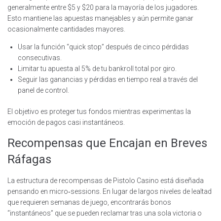
generalmente entre $5 y $20 para la mayoría de los jugadores.
Esto mantiene las apuestas manejables y aún permite ganar
ocasionalmente cantidades mayores.
Usar la función “quick stop” después de cinco pérdidas
consecutivas.
Limitar tu apuesta al 5% de tu bankroll total por giro.
Seguir las ganancias y pérdidas en tiempo real a través del
panel de control.
El objetivo es proteger tus fondos mientras experimentas la
emoción de pagos casi instantáneos.
Recompensas que Encajan en Breves
Ráfagas
La estructura de recompensas de Pistolo Casino está diseñada
pensando en micro‑sessions. En lugar de largos niveles de lealtad
que requieren semanas de juego, encontrarás bonos
“instantáneos” que se pueden reclamar tras una sola victoria o