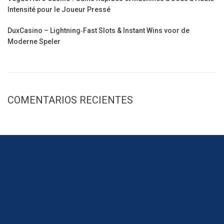
Intensité pour le Joueur Pressé
DuxCasino – Lightning‑Fast Slots & Instant Wins voor de
Moderne Speler
COMENTARIOS RECIENTES