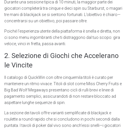
Durante una sessione tipica di 10 minuti, la maggior parte dei
giocatori completerà tra cinque e dieci spin su Starburst, o magari
tre mani di blackjack se si sentono fortunati. L’obiettivo è chiaro—
concentrarsi su un obiettivo, poi passare oltre.
Poiché l’esperienza utente della piattaforma è snella e diretta, non
ci sono menu ingombranti che ti distraggono dal tuo scopo: gira
veloce, vinci in fretta, passa avanti.
2. Selezione di Giochi che Accelerano
le Vincite
Il catalogo di QuickWin con oltre cinquemila titoli è curato per
mantenere un ritmo vivace. Titoli di slot come Miss Cherry Fruits e
Big Bad Wolf Megaways presentano cicli di rulli brevi e linee di
pagamento semplici, assicurandoti di non restare bloccato ad
aspettare lunghe sequenze di spin.
La sezione dei tavoli offre varianti semplificate di blackjack e
roulette a round rapido che si concludono in pochi secondi dalla
puntata. I tavoli di poker dal vivo sono anch’essi snelli—i giocatori