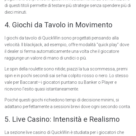
di questi titoli permette di testare più strategie senza spendere più di
dieci minuti.
4. Giochi da Tavolo in Movimento
I giochi da tavolo di QuickWin sono progettati pensando alla
velocità. Il blackjack, ad esempio, offre modalità “quick play” dove
il dealer si ferma automaticamente una volta che il giocatore
raggiunge un valore di mano di undici o più.
Le spin della roulette sono nitide; piazzi la tua scommessa, premi
spin e in pochi secondi sai se hai colpito rosso o nero. Lo stesso
vale per Baccarat—i giocatori puntano su Banker o Player e
ricevono l’esito quasi istantaneamente.
Poiché questi giochi richiedono tempi di decisione minimi, si
adattano perfettamente a sessioni brevi dove ogni secondo conta.
5. Live Casino: Intensità e Realismo
La sezione live casino di QuickWin è studiata per i giocatori che