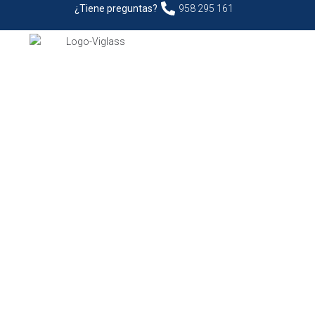
¿Tiene preguntas?
958 295 161