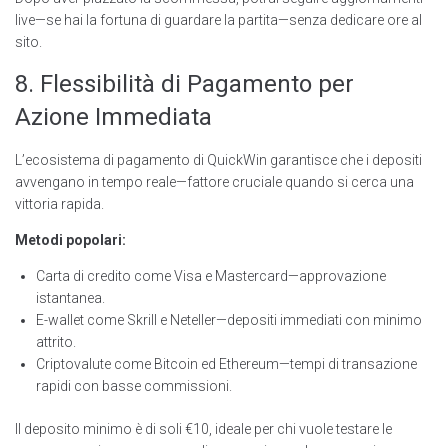
live—se hai la fortuna di guardare la partita—senza dedicare ore al
sito.
8. Flessibilità di Pagamento per
Azione Immediata
L’ecosistema di pagamento di QuickWin garantisce che i depositi
avvengano in tempo reale—fattore cruciale quando si cerca una
vittoria rapida.
Metodi popolari:
Carta di credito come Visa e Mastercard—approvazione
istantanea.
E-wallet come Skrill e Neteller—depositi immediati con minimo
attrito.
Criptovalute come Bitcoin ed Ethereum—tempi di transazione
rapidi con basse commissioni.
Il deposito minimo è di soli €10, ideale per chi vuole testare le