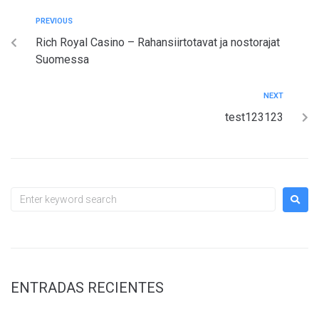
PREVIOUS
Rich Royal Casino – Rahansiirtotavat ja nostorajat
Suomessa
NEXT
test123123
ENTRADAS RECIENTES