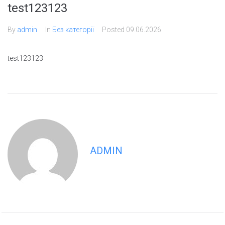
test123123
By
admin
In
Без категорії
Posted
09.06.2026
test123123
ADMIN